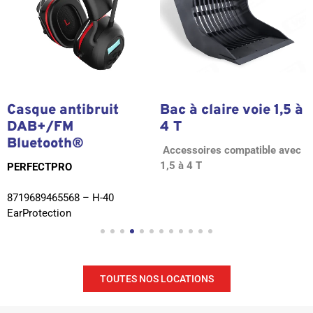
Casque antibruit
Bac à claire voie 1,5 à
DAB+/FM
4 T
Bluetooth®
Accessoires compatible avec
1,5 à 4 T
PERFECTPRO
8719689465568 – H-40
EarProtection
TOUTES NOS LOCATIONS