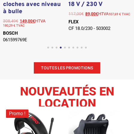
cloches avec niveau
18 V / 230 V
à bulle
117,00
€
89,00
€
HTVA
107,69 € TVAC
308,49
€
149,00
€
HTVA
FLEX
180,29 € TVAC
CF 18.0/230 - 503002
BOSCH
061599769E
TOUTES LES PROMOTIONS
NOUVEAUTÉS EN
LOCATION
Promo !