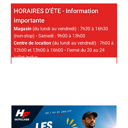
HORAIRES D'ÉTE - Information
importante
Magasin
(du lundi au vendredi) : 7h30 à 16h30
(non-stop) • Samedi : 9h00 à 13h00
Centre de location
(du lundi au vendredi) : 7h00 à
12h00 et 13h00 à 16h00 • Fermé du 20 au 24
juillet inclus.