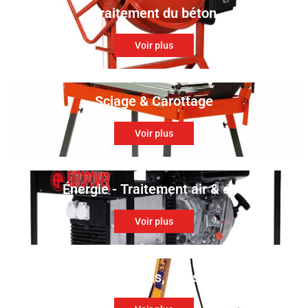
Traitement du béton
Voir plus
Sciage & Carottage
Voir plus
Énergie - Traitement air & eau
Voir plus
Traitement des sols, murs & meubles