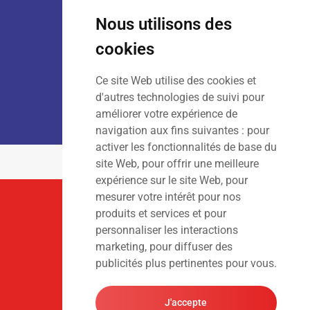
Lun – Ven
: 7h30 – 18h00
Sam
: 9h00 – 13h00
Nous utilisons des
Dim
: Fermé
cookies
Ce site Web utilise des cookies et
LOCATION :
Lun – Ven
: 7h00 – 18h00
d'autres technologies de suivi pour
Sam – Dim
: Fermé
améliorer votre expérience de
navigation aux fins suivantes :
pour
activer les fonctionnalités de base du
site Web
,
pour offrir une meilleure
expérience sur le site Web
,
pour
mesurer votre intérêt pour nos
Suivez-Nous
produits et services et pour
personnaliser les interactions
marketing
,
pour diffuser des
publicités plus pertinentes pour vous
.
J'accepte