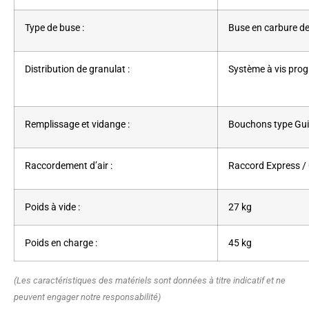
Type de buse :
Buse en carbure d
Distribution de granulat :
Système à vis prog
Remplissage et vidange :
Bouchons type Gui
Raccordement d’air :
Raccord Express /
Poids à vide :
27 kg
Poids en charge :
45 kg
(Les caractéristiques des matériels sont données à titre indicatif et ne
peuvent engager notre responsabilité)