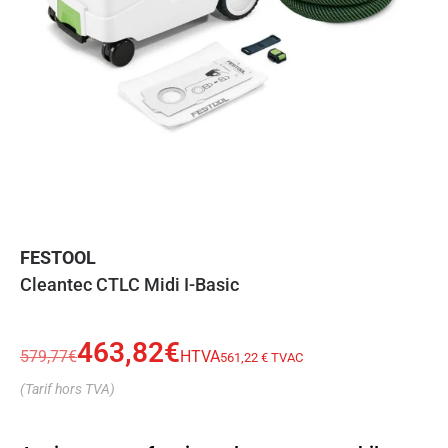
FESTOOL
Cleantec CTLC Midi I-Basic
463,82
€
579,77
€
HTVA
561,22 € TVAC
(Tarif hors TVA)