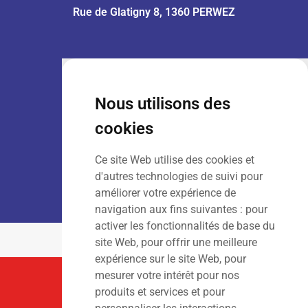
Rue de Glatigny 8, 1360 PERWEZ
VENTE :
Lun – Ven
: 7h30 – 18h00
Sam
: 9h00 – 13h00
Nous utilisons des
Dim
: Fermé
cookies
Ce site Web utilise des cookies et
LOCATION :
Lun – Ven
: 7h00 – 18h00
d'autres technologies de suivi pour
Sam – Dim
: Fermé
améliorer votre expérience de
navigation aux fins suivantes :
pour
activer les fonctionnalités de base du
site Web
,
pour offrir une meilleure
expérience sur le site Web
,
pour
mesurer votre intérêt pour nos
Suivez-Nous
produits et services et pour