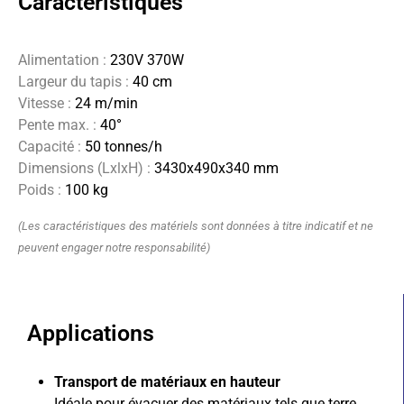
Caractéristiques
Alimentation
:
230V 370W
Largeur du tapis :
40 cm
Vitesse :
24 m/min
Pente max. :
40°
Capacité :
50 tonnes/h
Dimensions (LxlxH) :
3430x490x340 mm
Poids :
100 kg
(Les caractéristiques des matériels sont données à titre indicatif et ne
peuvent engager notre responsabilité)
Applications
Transport de matériaux en hauteur
Idéale pour évacuer des matériaux tels que terre,