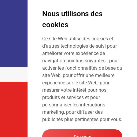
Lun – Ven
: 7h30 – 18h00
Sam
: 9h00 – 13h00
Nous utilisons des
Dim
: Fermé
cookies
Ce site Web utilise des cookies et
LOCATION :
Lun – Ven
: 7h00 – 18h00
d'autres technologies de suivi pour
Sam – Dim
: Fermé
améliorer votre expérience de
navigation aux fins suivantes :
pour
activer les fonctionnalités de base du
site Web
,
pour offrir une meilleure
expérience sur le site Web
,
pour
mesurer votre intérêt pour nos
Suivez-Nous
produits et services et pour
personnaliser les interactions
marketing
,
pour diffuser des
publicités plus pertinentes pour vous
.
J'accepte