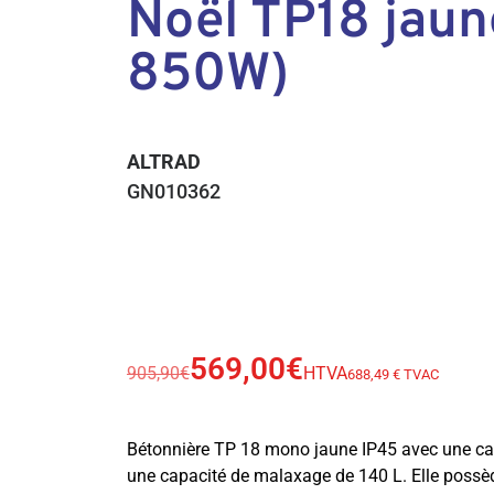
Noël TP18 jaun
850W)
ALTRAD
GN010362
569,00
€
905,90
€
HTVA
688,49 € TVAC
Bétonnière TP 18 mono jaune IP45 avec une cap
une capacité de malaxage de 140 L. Elle possè