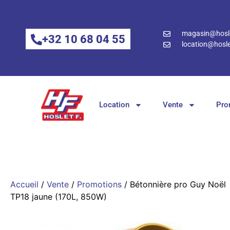
magasin@hosle
+32 10 68 04 55
location@hosle
Location
Vente
Pro
Accueil
/
Vente
/
Promotions
/ Bétonnière pro Guy Noël
TP18 jaune (170L, 850W)