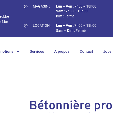
MAGASIN :
Lun – Ven
: 7h30 – 18h00
Sam
: 9h00 – 13h00
Dim
: Fermé
tf.be
tf.be
LOCATION :
Lun – Ven
: 7h00 – 18h00
Sam
–
Dim
: Fermé
motions
Services
A propos
Contact
Jobs
Bétonnière pr