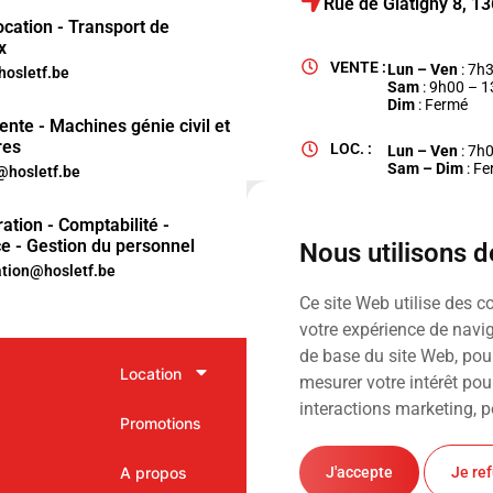
Rue de Glatigny 8, 
ocation - Transport de
x
VENTE :
Lun – Ven
: 7h
hosletf.be
Sam
: 9h00 – 
Dim
: Fermé
ente - Machines génie civil et
res
LOC. :
Lun – Ven
: 7h
Sam – Dim
: F
hosletf.be
ation - Comptabilité -
e - Gestion du personnel
Nous utilisons 
ation@hosletf.be
Ce site Web utilise des c
votre expérience de navig
de base du site Web
,
pour
Location
Vente
mesurer votre intérêt pou
interactions marketing
,
p
Promotions
Services
Ⓒ Hosl
A propos
Contact
J'accepte
Je re