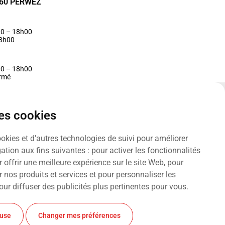
1360 PERWEZ
30 – 18h00
13h00
00 – 18h00
ermé
des cookies
ookies et d'autres technologies de suivi pour améliorer
ation aux fins suivantes :
pour activer les fonctionnalités
 offrir une meilleure expérience sur le site Web
,
pour
r nos produits et services et pour personnaliser les
our diffuser des publicités plus pertinentes pour vous
.
et Frédéric S.A. Tous droits réservés. Design par
fuse
Changer mes préférences