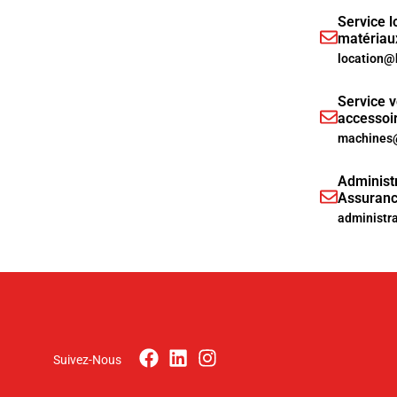
Service l
matériau
location@
Service v
accessoi
machines@
Administr
Assuranc
administr
Suivez-Nous