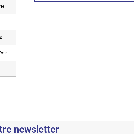
res
s
/min
tre newsletter