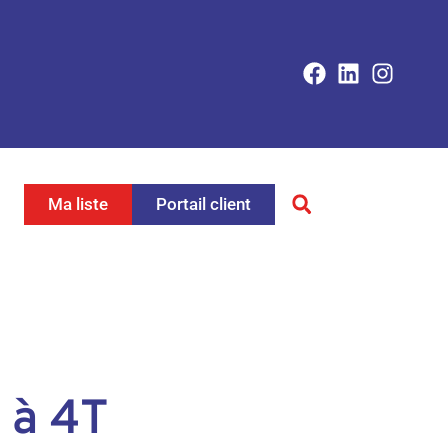
Ma liste
Portail client
 à 4T