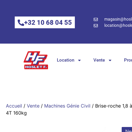
magasin@hosle
+32 10 68 04 55
location@hosle
Location
Vente
Pro
Accueil
/
Vente
/
Machines Génie Civil
/ Brise-roche 1,8 
4T 160kg
Ne