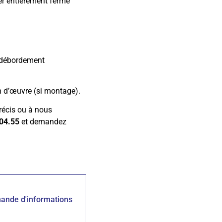
er entièrement fermé
i débordement
n d’œuvre (si montage).
récis ou à nous
04.55
et demandez
ande d'informations