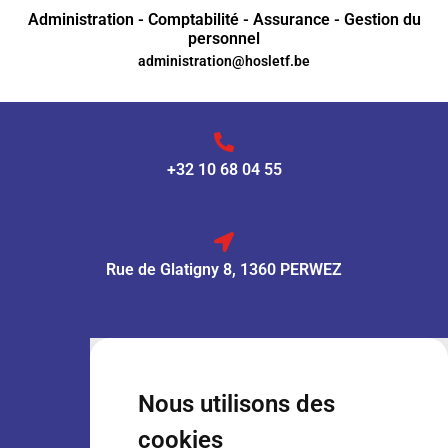
Administration - Comptabilité - Assurance - Gestion du
personnel
administration@hosletf.be
+32 10 68 04 55
Rue de Glatigny 8, 1360 PERWEZ
VENTE :
Lun – Ven
: 7h30 – 18h00
Sam
: 9h00 – 13h00
Nous utilisons des
Dim
: Fermé
cookies