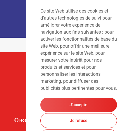
Ce site Web utilise des cookies et
LOCATION :
Lun – Ven
: 7h00 – 18h00
d'autres technologies de suivi pour
Sam – Dim
: Fermé
améliorer votre expérience de
navigation aux fins suivantes :
pour
activer les fonctionnalités de base du
site Web
,
pour offrir une meilleure
expérience sur le site Web
,
pour
mesurer votre intérêt pour nos
Suivez-Nous
produits et services et pour
personnaliser les interactions
marketing
,
pour diffuser des
publicités plus pertinentes pour vous
.
J'accepte
Ⓒ Hoslet Frédéric S.A. Tous droits réservés. Design par
Je refuse