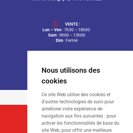
VENTE :
Lun – Ven
: 7h30 – 18h00
Sam
: 9h00 – 13h00
Dim
: Fermé
LOCATION :
Nous utilisons des
Lun – Ven
: 7h00 – 18h00
Sam – Dim
: Fermé
cookies
Ce site Web utilise des cookies et
d'autres technologies de suivi pour
améliorer votre expérience de
Suivez-Nous
navigation aux fins suivantes :
pour
activer les fonctionnalités de base du
site Web
,
pour offrir une meilleure