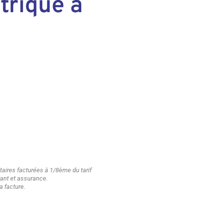
trique à
ires facturées à 1/8ème du tarif
urant et assurance.
a facture.