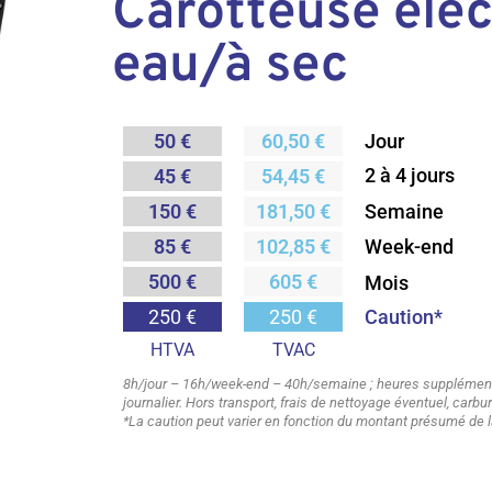
Carotteuse élec
eau/à sec
50 €
60,50 €
Jour
2 à 4 jours
45 €
54,45 €
Semaine
150 €
181,50 €
85 €
102,85 €
Week-end
500 €
605 €
Mois
Caution*
250 €
250 €
HTVA
TVAC
8h/jour – 16h/week-end – 40h/semaine ; heures supplémenta
journalier. Hors transport, frais de nettoyage éventuel, carb
*La caution peut varier en fonction du montant présumé de l