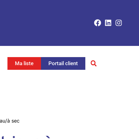
Ma liste
Portail client
eau/à sec