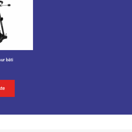
ur bâti
ste