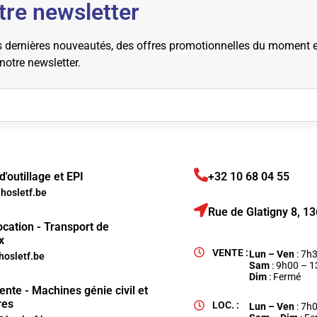
tre newsletter
dernières nouveautés, des offres promotionnelles du moment et 
 notre newsletter.
'outillage et EPI
+32 10 68 04 55
osletf.be
Rue de Glatigny 8, 
ocation - Transport de
x
VENTE :
Lun – Ven
: 7h
hosletf.be
Sam
: 9h00 – 
Dim
: Fermé
ente - Machines génie civil et
res
LOC. :
Lun – Ven
: 7h