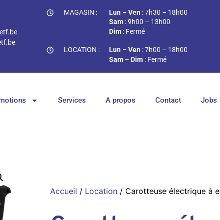
MAGASIN :
Lun – Ven
: 7h30 – 18h00
Sam
: 9h00 – 13h00
Dim
: Fermé
tf.be
tf.be
LOCATION :
Lun – Ven
: 7h00 – 18h00
Sam
–
Dim
: Fermé
motions
Services
A propos
Contact
Jobs
Accueil
/
Location
/ Carotteuse électrique à 