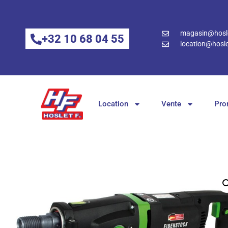
magasin@hosle
+32 10 68 04 55
location@hosle
Location
Vente
Pro