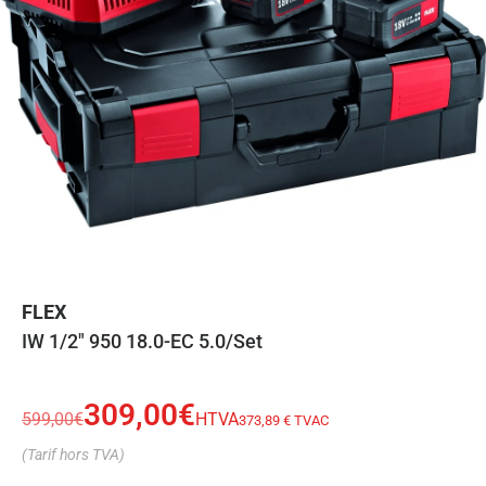
FLEX
IW 1/2″ 950 18.0-EC 5.0/Set
309,00
€
599,00
€
HTVA
373,89 € TVAC
(Tarif hors TVA)