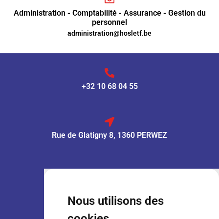
Administration - Comptabilité - Assurance - Gestion du
personnel
administration@hosletf.be
+32 10 68 04 55
Rue de Glatigny 8, 1360 PERWEZ
VENTE :
Lun – Ven
: 7h30 – 18h00
Sam
: 9h00 – 13h00
Nous utilisons des
Dim
: Fermé
cookies