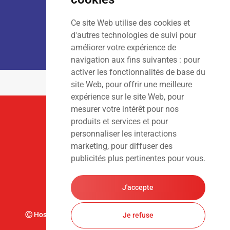
Ce site Web utilise des cookies et
LOCATION :
Lun – Ven
: 7h00 – 18h00
d'autres technologies de suivi pour
Sam – Dim
: Fermé
améliorer votre expérience de
navigation aux fins suivantes :
pour
activer les fonctionnalités de base du
site Web
,
pour offrir une meilleure
expérience sur le site Web
,
pour
mesurer votre intérêt pour nos
Suivez-Nous
produits et services et pour
personnaliser les interactions
marketing
,
pour diffuser des
publicités plus pertinentes pour vous
.
J'accepte
Ⓒ Hoslet Frédéric S.A. Tous droits réservés. Design par
Je refuse