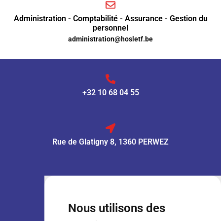
Administration - Comptabilité - Assurance - Gestion du
personnel
administration@hosletf.be
+32 10 68 04 55
Rue de Glatigny 8, 1360 PERWEZ
VENTE :
Lun – Ven
: 7h30 – 18h00
Sam
: 9h00 – 13h00
Nous utilisons des
Dim
: Fermé