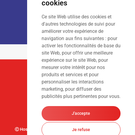
cookies
Ce site Web utilise des cookies et
LOCATION :
Lun – Ven
: 7h00 – 18h00
d'autres technologies de suivi pour
Sam – Dim
: Fermé
améliorer votre expérience de
navigation aux fins suivantes :
pour
activer les fonctionnalités de base du
site Web
,
pour offrir une meilleure
expérience sur le site Web
,
pour
mesurer votre intérêt pour nos
Suivez-Nous
produits et services et pour
personnaliser les interactions
marketing
,
pour diffuser des
publicités plus pertinentes pour vous
.
J'accepte
Ⓒ Hoslet Frédéric S.A. Tous droits réservés. Design par
Je refuse