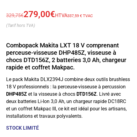
279,00
€
329,75
€
HTVA
337,59 € TVAC
(Tarif hors TVA)
Combopack Makita LXT 18 V comprenant
perceuse-visseuse DHP485Z, visseuse à
chocs DTD156Z, 2 batteries 3,0 Ah, chargeur
rapide et coffret Makpac.
Le pack Makita DLX2394J combine deux outils brushless
18 V professionnels : la perceuse-visseuse à percussion
DHP485Z
et la visseuse à chocs
DTD156Z
. Livré avec
deux batteries Li-Ion 3,0 Ah, un chargeur rapide DC18RC
et un coffret Makpac III, ce kit est idéal pour les artisans,
installations et travaux polyvalents.
STOCK LIMITÉ