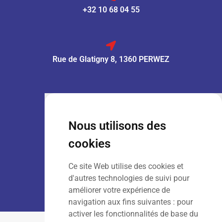
+32 10 68 04 55
Rue de Glatigny 8, 1360 PERWEZ
VENTE :
Lun – Ven
: 7h30 – 18h00
Sam
: 9h00 – 13h00
Nous utilisons des
Dim
: Fermé
cookies
Ce site Web utilise des cookies et
LOCATION :
Lun – Ven
: 7h00 – 18h00
d'autres technologies de suivi pour
Sam – Dim
: Fermé
améliorer votre expérience de
navigation aux fins suivantes :
pour
activer les fonctionnalités de base du