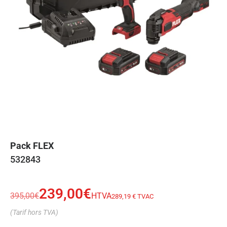
Pack FLEX
532843
239,00
€
395,00
€
HTVA
289,19 € TVAC
(Tarif hors TVA)