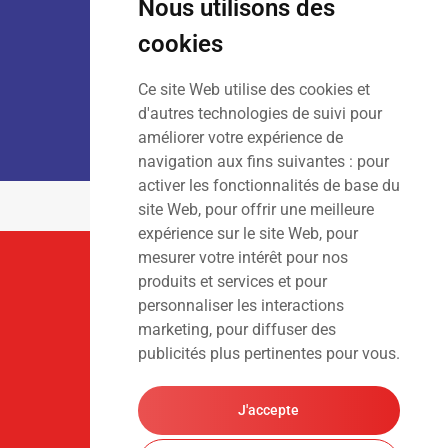
Nous utilisons des
Dim
: Fermé
cookies
Ce site Web utilise des cookies et
LOCATION :
Lun – Ven
: 7h00 – 18h00
d'autres technologies de suivi pour
Sam – Dim
: Fermé
améliorer votre expérience de
navigation aux fins suivantes :
pour
activer les fonctionnalités de base du
site Web
,
pour offrir une meilleure
expérience sur le site Web
,
pour
mesurer votre intérêt pour nos
Suivez-Nous
produits et services et pour
personnaliser les interactions
marketing
,
pour diffuser des
publicités plus pertinentes pour vous
.
J'accepte