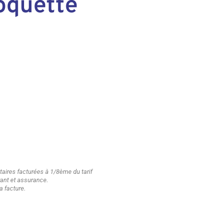
oquette
ires facturées à 1/8ème du tarif
urant et assurance.
a facture.