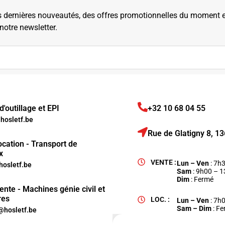
dernières nouveautés, des offres promotionnelles du moment et 
 notre newsletter.
'outillage et EPI
+32 10 68 04 55
osletf.be
Rue de Glatigny 8, 
ocation - Transport de
x
VENTE :
Lun – Ven
: 7h
hosletf.be
Sam
: 9h00 – 
Dim
: Fermé
ente - Machines génie civil et
res
LOC. :
Lun – Ven
: 7h
Sam – Dim
: F
hosletf.be