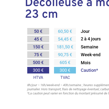
Décolleuse à m
23 cm
50 €
60,50 €
Jour
2 à 4 jours
45 €
54,45 €
Semaine
150 €
181,50 €
75 €
90,75 €
Week-end
500 €
605 €
Mois
Caution*
300 €
300 €
HTVA
TVAC
8h/jour – 16h/week-end – 40h/semaine ; heures supplémenta
journalier. Hors transport, frais de nettoyage éventuel, carb
*La caution peut varier en fonction du montant présumé de l