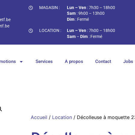
MAGASIN :
Lun – Ven
: 7h30 – 18h00
Sam
: 9h00 – 13h00
Dim
: Fermé
tf.be
tf.be
LOCATION :
Lun – Ven
: 7h00 – 18h00
Sam
–
Dim
: Fermé
motions
Services
A propos
Contact
Jobs
Accueil
/
Location
/ Décolleuse à moquette 