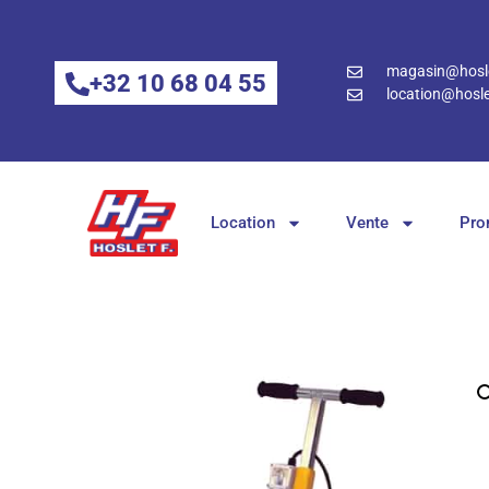
magasin@hosle
+32 10 68 04 55
location@hosle
Location
Vente
Pro