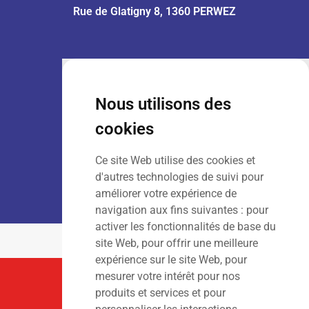
Rue de Glatigny 8, 1360 PERWEZ
VENTE :
Lun – Ven
: 7h30 – 18h00
Sam
: 9h00 – 13h00
Nous utilisons des
Dim
: Fermé
cookies
Ce site Web utilise des cookies et
LOCATION :
Lun – Ven
: 7h00 – 18h00
d'autres technologies de suivi pour
Sam – Dim
: Fermé
améliorer votre expérience de
navigation aux fins suivantes :
pour
activer les fonctionnalités de base du
site Web
,
pour offrir une meilleure
expérience sur le site Web
,
pour
mesurer votre intérêt pour nos
Suivez-Nous
produits et services et pour