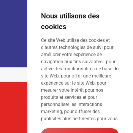
VENTE :
Lun – Ven
: 7h30 – 18h00
Sam
: 9h00 – 13h00
Nous utilisons des
Dim
: Fermé
cookies
Ce site Web utilise des cookies et
LOCATION :
Lun – Ven
: 7h00 – 18h00
d'autres technologies de suivi pour
Sam – Dim
: Fermé
améliorer votre expérience de
navigation aux fins suivantes :
pour
activer les fonctionnalités de base du
site Web
,
pour offrir une meilleure
expérience sur le site Web
,
pour
mesurer votre intérêt pour nos
Suivez-Nous
produits et services et pour
personnaliser les interactions
marketing
,
pour diffuser des
publicités plus pertinentes pour vous
.