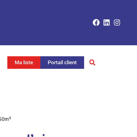
Ma liste
Portail client
350m³