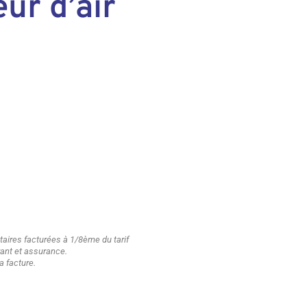
ur d’air
ires facturées à 1/8ème du tarif
urant et assurance.
a facture.