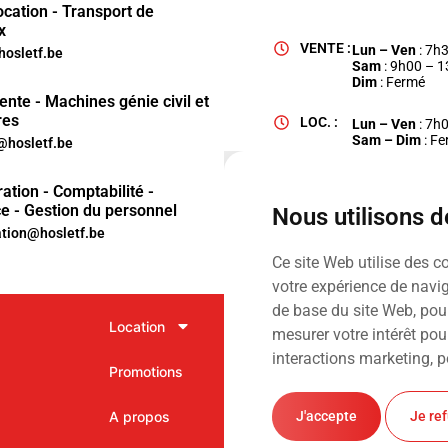
ocation - Transport de
x
VENTE :
Lun – Ven
: 7h
hosletf.be
Sam
: 9h00 – 
Dim
: Fermé
ente - Machines génie civil et
res
LOC. :
Lun – Ven
: 7h
Sam – Dim
: F
hosletf.be
ation - Comptabilité -
e - Gestion du personnel
Nous utilisons 
ation@hosletf.be
Ce site Web utilise des c
votre expérience de navig
de base du site Web
,
pour
Location
Vente
mesurer votre intérêt pou
interactions marketing
,
p
Promotions
Services
Ⓒ Hosl
J'accepte
Je re
A propos
Contact