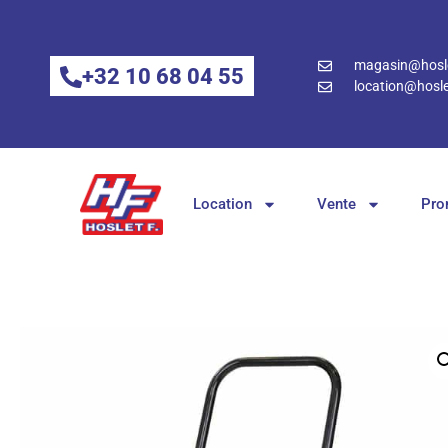
magasin@hosle
+32 10 68 04 55
location@hosle
Location
Vente
Pro