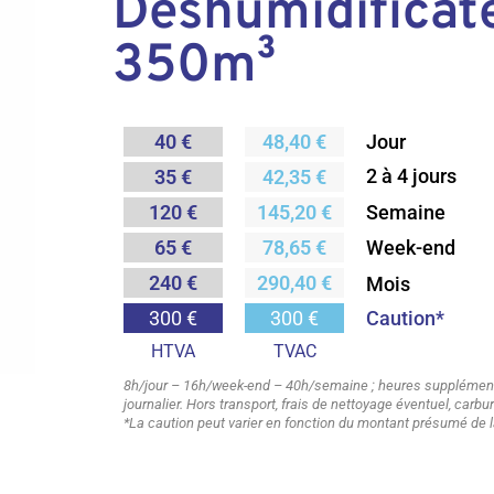
Déshumidificate
350m³
40 €
48,40 €
Jour
2 à 4 jours
35 €
42,35 €
Semaine
120 €
145,20 €
65 €
78,65 €
Week-end
240 €
290,40 €
Mois
Caution*
300 €
300 €
HTVA
TVAC
8h/jour – 16h/week-end – 40h/semaine ; heures supplémenta
journalier. Hors transport, frais de nettoyage éventuel, carb
*La caution peut varier en fonction du montant présumé de l