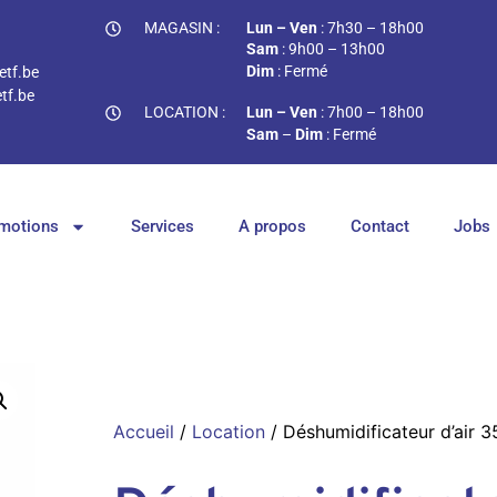
MAGASIN :
Lun – Ven
: 7h30 – 18h00
Sam
: 9h00 – 13h00
Dim
: Fermé
tf.be
tf.be
LOCATION :
Lun – Ven
: 7h00 – 18h00
Sam
–
Dim
: Fermé
motions
Services
A propos
Contact
Jobs
Accueil
/
Location
/ Déshumidificateur d’air 