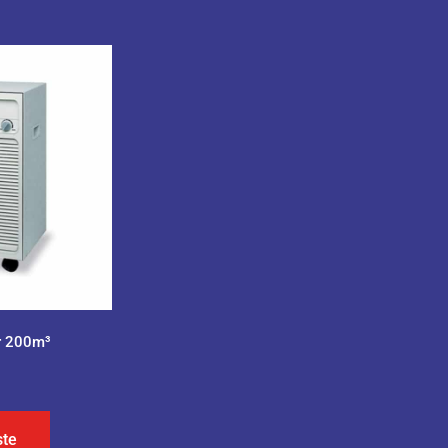
ir 200m³
ste