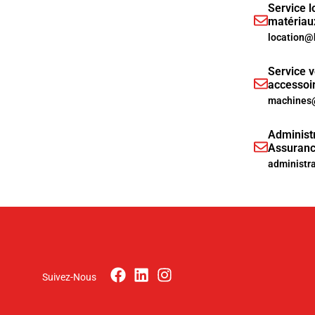
Service l
matériau
location@
Service v
accessoi
machines@
Administr
Assuranc
administr
Suivez-Nous