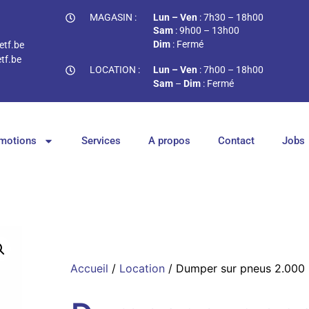
MAGASIN :
Lun – Ven
: 7h30 – 18h00
Sam
: 9h00 – 13h00
Dim
: Fermé
tf.be
tf.be
LOCATION :
Lun – Ven
: 7h00 – 18h00
Sam
–
Dim
: Fermé
motions
Services
A propos
Contact
Jobs
Accueil
/
Location
/ Dumper sur pneus 2.000