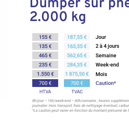
Dumper sur pn
2.000 kg
155 €
187,55 €
Jour
2 à 4 jours
135 €
163,35 €
Semaine
465 €
562,65 €
235 €
284,35 €
Week-end
1.550 €
1 875,50 €
Mois
Caution*
700 €
700 €
HTVA
TVAC
8h/jour – 16h/week-end – 40h/semaine ; heures supplémenta
journalier. Hors transport, frais de nettoyage éventuel, carb
*La caution peut varier en fonction du montant présumé de l