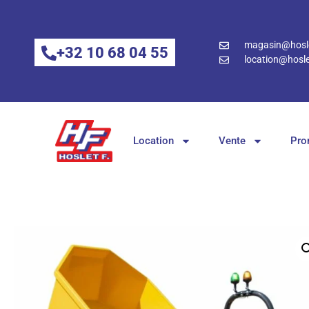
magasin@hosle
+32 10 68 04 55
location@hosle
Location
Vente
Pro