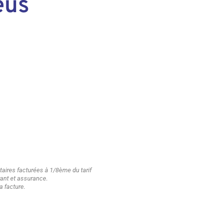
eus
ires facturées à 1/8ème du tarif
urant et assurance.
a facture.