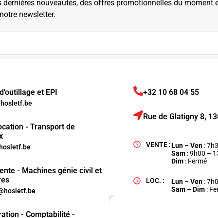
dernières nouveautés, des offres promotionnelles du moment et 
 notre newsletter.
'outillage et EPI
+32 10 68 04 55
osletf.be
Rue de Glatigny 8, 
ocation - Transport de
x
VENTE :
Lun – Ven
: 7h
hosletf.be
Sam
: 9h00 – 
Dim
: Fermé
ente - Machines génie civil et
res
LOC. :
Lun – Ven
: 7h
Sam – Dim
: F
hosletf.be
ation - Comptabilité -