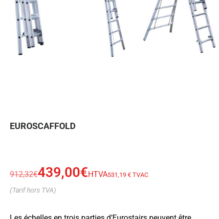
EUROSCAFFOLD
439,00
€
912,32
€
HTVA
531,19 € TVAC
(Tarif hors TVA)
Les échelles en trois parties d’Eurostairs peuvent être