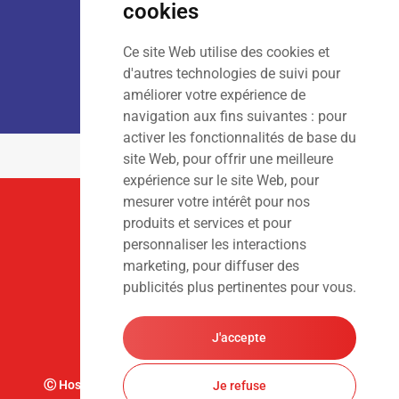
cookies
Ce site Web utilise des cookies et
LOCATION :
Lun – Ven
: 7h00 – 18h00
d'autres technologies de suivi pour
Sam – Dim
: Fermé
améliorer votre expérience de
navigation aux fins suivantes :
pour
activer les fonctionnalités de base du
site Web
,
pour offrir une meilleure
expérience sur le site Web
,
pour
mesurer votre intérêt pour nos
Suivez-Nous
produits et services et pour
personnaliser les interactions
marketing
,
pour diffuser des
publicités plus pertinentes pour vous
.
J'accepte
Ⓒ Hoslet Frédéric S.A. Tous droits réservés. Design par
Je refuse