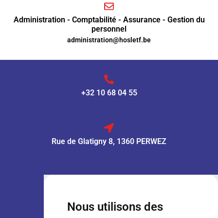
Administration - Comptabilité - Assurance - Gestion du
personnel
administration@hosletf.be
+32 10 68 04 55
Rue de Glatigny 8, 1360 PERWEZ
VENTE :
Lun – Ven
: 7h30 – 18h00
Sam
: 9h00 – 13h00
Nous utilisons des
Dim
: Fermé