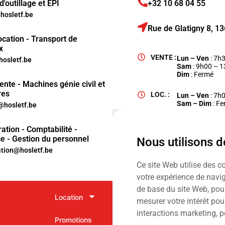
'outillage et EPI
+32 10 68 04 55
osletf.be
Rue de Glatigny 8, 
ocation - Transport de
x
VENTE :
Lun – Ven
: 7h
hosletf.be
Sam
: 9h00 – 
Dim
: Fermé
ente - Machines génie civil et
res
LOC. :
Lun – Ven
: 7h
Sam – Dim
: F
hosletf.be
ation - Comptabilité -
e - Gestion du personnel
Nous utilisons 
ation@hosletf.be
Ce site Web utilise des c
votre expérience de navig
de base du site Web
,
pour
Location
Vente
mesurer votre intérêt pou
interactions marketing
,
p
Promotions
Services