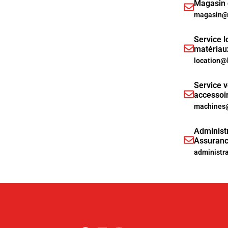
Magasin d
magasin@h
Service l
matériau
location@
Service v
accessoi
machines@
Administr
Assuranc
administr