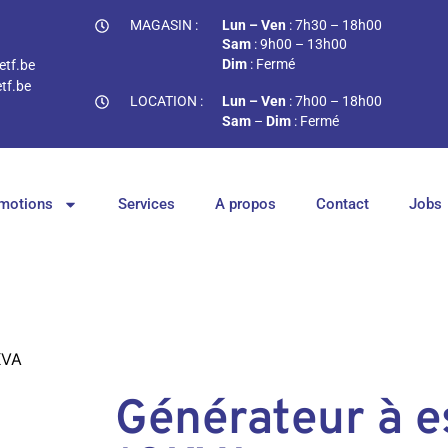
MAGASIN :
Lun – Ven
: 7h30 – 18h00
Sam
: 9h00 – 13h00
Dim
: Fermé
tf.be
tf.be
LOCATION :
Lun – Ven
: 7h00 – 18h00
Sam
–
Dim
: Fermé
motions
Services
A propos
Contact
Jobs
KVA
Générateur à 