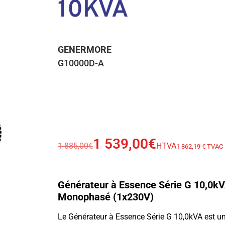
10KVA
GENERMORE
G10000D-A
1 539,00
€
1 885,00
€
HTVA
1 862,19 € TVAC
Générateur à Essence Série G 10,0k
Monophasé (1x230V)
Le Générateur à Essence Série G 10,0kVA est un 