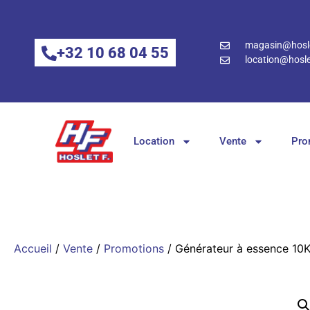
magasin@hosle
+32 10 68 04 55
location@hosle
Location
Vente
Pro
Accueil
/
Vente
/
Promotions
/ Générateur à essence 10