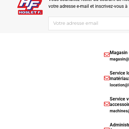
votre adresse e-mail et inscrivez-vous à
Magasin d
magasin@h
Service l
matériau
location@
Service v
accessoi
machines@
Administr