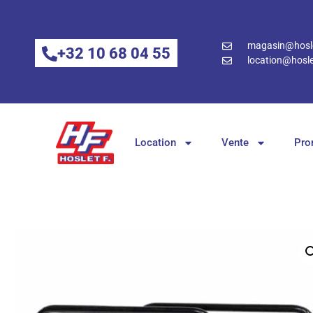
magasin@hosle
+32 10 68 04 55
location@hosle
Location
Vente
Pro