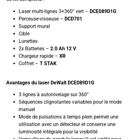
Laser multi-lignes 3×360°
vert
–
DCE089D1G
Perceuse-visseuse
–
DCD701
Support mural
Cible
Lunettes
2x Batteries
–
2.0 Ah 12 V
Chargeur rapide
–
XR
Coffret
–
T STAK
Avantages du laser DeWalt DCE089D1G
3 lignes à autonivelage sur 360°
Séquences clignotantes variables pour le mode
manuel
Mode de pulsations à temps plein permet une
utilisation avec un détecteur et conserve une
luminosité intégrale pour la visibilité