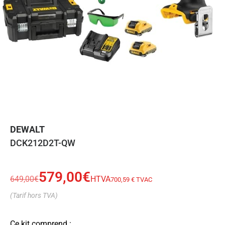
DEWALT
DCK212D2T-QW
579,00
€
649,00
€
HTVA
700,59 € TVAC
(Tarif hors TVA)
Ce kit comprend :