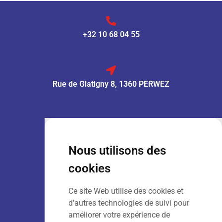
+32 10 68 04 55
Rue de Glatigny 8, 1360 PERWEZ
VENTE :
Lun – Ven
: 7h30 – 18h00
Sam
: 9h00 – 13h00
Nous utilisons des
Dim
: Fermé
cookies
Ce site Web utilise des cookies et
LOCATION :
Lun – Ven
: 7h00 – 18h00
d'autres technologies de suivi pour
Sam – Dim
: Fermé
améliorer votre expérience de