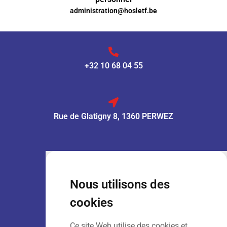
administration@hosletf.be
+32 10 68 04 55
Rue de Glatigny 8, 1360 PERWEZ
VENTE :
Lun – Ven
: 7h30 – 18h00
Sam
: 9h00 – 13h00
Nous utilisons des
Dim
: Fermé
cookies
Ce site Web utilise des cookies et
LOCATION :