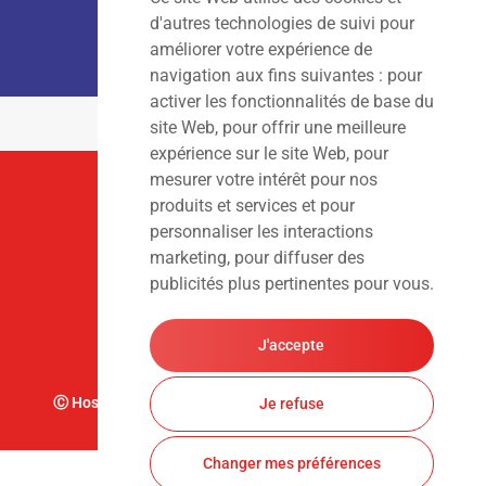
Lun – Ven
: 7h00 – 18h00
d'autres technologies de suivi pour
Sam – Dim
: Fermé
améliorer votre expérience de
navigation aux fins suivantes :
pour
activer les fonctionnalités de base du
site Web
,
pour offrir une meilleure
expérience sur le site Web
,
pour
mesurer votre intérêt pour nos
Suivez-Nous
produits et services et pour
personnaliser les interactions
marketing
,
pour diffuser des
publicités plus pertinentes pour vous
.
J'accepte
Ⓒ Hoslet Frédéric S.A. Tous droits réservés. Design par
Je refuse
Changer mes préférences