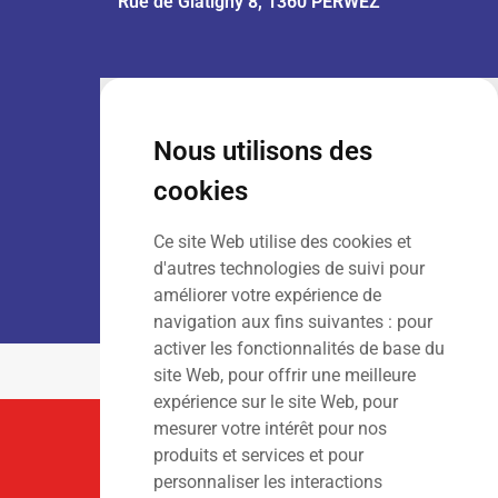
Rue de Glatigny 8, 1360 PERWEZ
VENTE :
Lun – Ven
: 7h30 – 18h00
Sam
: 9h00 – 13h00
Nous utilisons des
Dim
: Fermé
cookies
Ce site Web utilise des cookies et
LOCATION :
Lun – Ven
: 7h00 – 18h00
d'autres technologies de suivi pour
Sam – Dim
: Fermé
améliorer votre expérience de
navigation aux fins suivantes :
pour
activer les fonctionnalités de base du
site Web
,
pour offrir une meilleure
expérience sur le site Web
,
pour
mesurer votre intérêt pour nos
Suivez-Nous
produits et services et pour
personnaliser les interactions