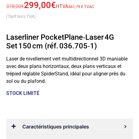
299,00
€
378,00
€
HTVA
361,79 € TVAC
(Tarif hors TVA)
Laserliner PocketPlane‑Laser 4G
Set 150 cm (réf. 036.705‑1)
Laser de nivellement vert multidirectionnel 3D maniable
avec deux plans horizontaux, deux plans verticaux et
trépied réglable SpiderStand, idéal pour aligner près du
sol ou du plafond.
STOCK LIMITÉ
Caractéristiques principales