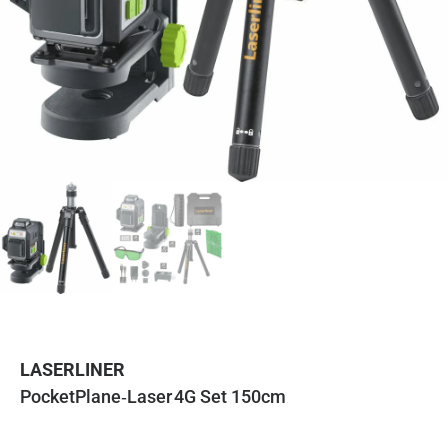
LASERLINER
PocketPlane‑Laser 4G Set 150cm