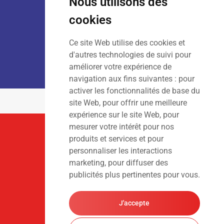
Nous utilisons des
Dim
: Fermé
cookies
Ce site Web utilise des cookies et
LOCATION :
Lun – Ven
: 7h00 – 18h00
d'autres technologies de suivi pour
Sam – Dim
: Fermé
améliorer votre expérience de
navigation aux fins suivantes :
pour
activer les fonctionnalités de base du
site Web
,
pour offrir une meilleure
expérience sur le site Web
,
pour
mesurer votre intérêt pour nos
Suivez-Nous
produits et services et pour
personnaliser les interactions
marketing
,
pour diffuser des
publicités plus pertinentes pour vous
.
J'accepte