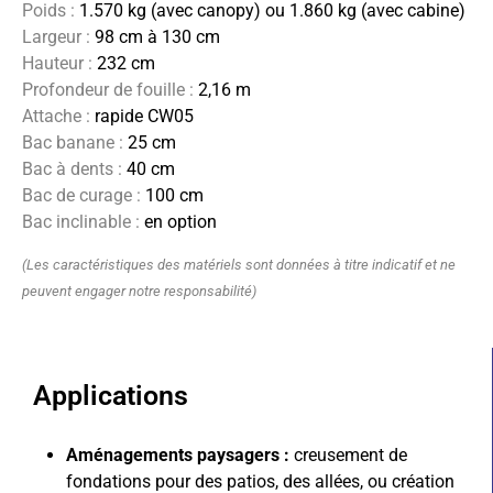
Poids :
1.570 kg (avec canopy) ou 1.860 kg (avec cabine)
Largeur :
98 cm à 130 cm
Hauteur :
232 cm
Profondeur de fouille :
2,16 m
Attache :
rapide CW05
Bac banane :
25 cm
Bac à dents :
40 cm
Bac de curage :
100 cm
Bac inclinable :
en option
(Les caractéristiques des matériels sont données à titre indicatif et ne
peuvent engager notre responsabilité)
Applications
Aménagements paysagers :
c
reusement de
fondations pour des patios, des allées, ou création