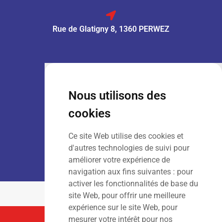
Rue de Glatigny 8, 1360 PERWEZ
VENTE :
Lun – Ven
: 7h30 – 18h00
Sam
: 9h00 – 13h00
Nous utilisons des
Dim
: Fermé
cookies
Ce site Web utilise des cookies et
LOCATION :
Lun – Ven
: 7h00 – 18h00
d'autres technologies de suivi pour
Sam – Dim
: Fermé
améliorer votre expérience de
navigation aux fins suivantes :
pour
activer les fonctionnalités de base du
site Web
,
pour offrir une meilleure
expérience sur le site Web
,
pour
mesurer votre intérêt pour nos