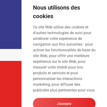
Lun – Ven
: 7h30 – 18h00
Sam
: 9h00 – 13h00
Nous utilisons des
Dim
: Fermé
cookies
Ce site Web utilise des cookies et
LOCATION :
Lun – Ven
: 7h00 – 18h00
d'autres technologies de suivi pour
Sam – Dim
: Fermé
améliorer votre expérience de
navigation aux fins suivantes :
pour
activer les fonctionnalités de base du
site Web
,
pour offrir une meilleure
expérience sur le site Web
,
pour
mesurer votre intérêt pour nos
Suivez-Nous
produits et services et pour
personnaliser les interactions
marketing
,
pour diffuser des
publicités plus pertinentes pour vous
.
J'accepte