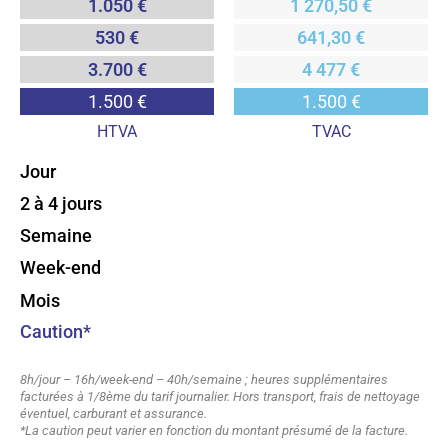
1.050 €
1 270,50 €
530 €
641,30 €
3.700 €
4 477 €
1.500 €
1.500 €
HTVA
TVAC
Jour
2 à 4 jours
Semaine
Week-end
Mois
Caution*
8h/jour – 16h/week-end – 40h/semaine ; heures supplémentaires
facturées à 1/8ème du tarif journalier. Hors transport, frais de nettoyage
éventuel, carburant et assurance.
*La caution peut varier en fonction du montant présumé de la facture.