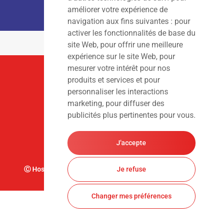
Sam – Dim
: Fermé
améliorer votre expérience de
navigation aux fins suivantes :
pour
activer les fonctionnalités de base du
site Web
,
pour offrir une meilleure
expérience sur le site Web
,
pour
mesurer votre intérêt pour nos
Suivez-Nous
produits et services et pour
personnaliser les interactions
marketing
,
pour diffuser des
publicités plus pertinentes pour vous
.
J'accepte
Ⓒ Hoslet Frédéric S.A. Tous droits réservés. Design par
Je refuse
Changer mes préférences