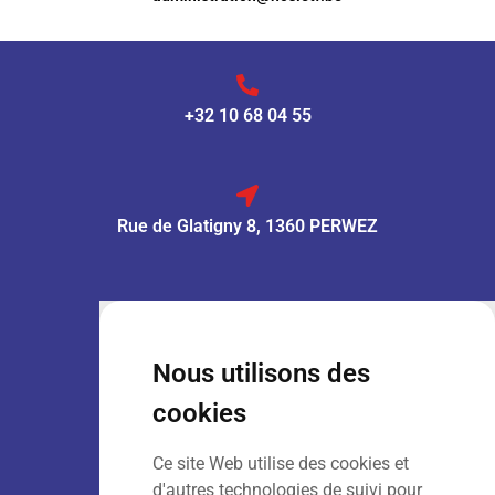
+32 10 68 04 55
Rue de Glatigny 8, 1360 PERWEZ
VENTE :
Lun – Ven
: 7h30 – 18h00
Sam
: 9h00 – 13h00
Nous utilisons des
Dim
: Fermé
cookies
Ce site Web utilise des cookies et
LOCATION :
Lun – Ven
: 7h00 – 18h00
d'autres technologies de suivi pour