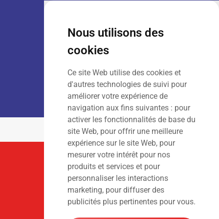
VENTE :
Lun – Ven
: 7h30 – 18h00
Sam
: 9h00 – 13h00
Nous utilisons des
Dim
: Fermé
cookies
Ce site Web utilise des cookies et
LOCATION :
Lun – Ven
: 7h00 – 18h00
d'autres technologies de suivi pour
Sam – Dim
: Fermé
améliorer votre expérience de
navigation aux fins suivantes :
pour
activer les fonctionnalités de base du
site Web
,
pour offrir une meilleure
expérience sur le site Web
,
pour
mesurer votre intérêt pour nos
Suivez-Nous
produits et services et pour
personnaliser les interactions
marketing
,
pour diffuser des
publicités plus pertinentes pour vous
.