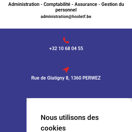
Administration - Comptabilité - Assurance - Gestion du
personnel
administration@hosletf.be
+32 10 68 04 55
Rue de Glatigny 8, 1360 PERWEZ
VENTE :
Lun – Ven
: 7h30 – 18h00
Sam
: 9h00 – 13h00
Nous utilisons des
Dim
: Fermé
cookies