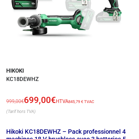
HIKOKI
KC18DEWHZ
699,00
€
999,00
€
HTVA
845,79 € TVAC
(Tarif hors TVA)
Hikoki KC18DEWHZ – Pack professionnel 4