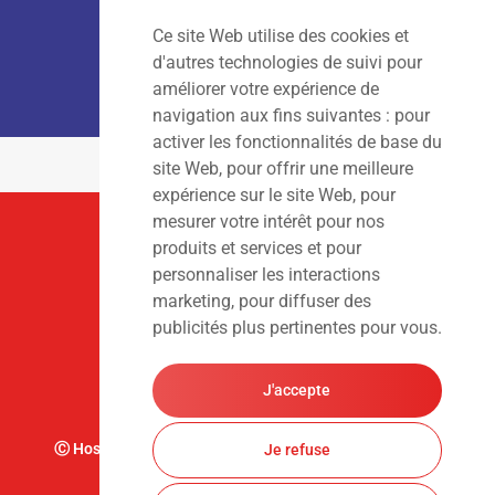
Ce site Web utilise des cookies et
LOCATION :
Lun – Ven
: 7h00 – 18h00
d'autres technologies de suivi pour
Sam – Dim
: Fermé
améliorer votre expérience de
navigation aux fins suivantes :
pour
activer les fonctionnalités de base du
site Web
,
pour offrir une meilleure
expérience sur le site Web
,
pour
mesurer votre intérêt pour nos
Suivez-Nous
produits et services et pour
personnaliser les interactions
marketing
,
pour diffuser des
publicités plus pertinentes pour vous
.
J'accepte
Ⓒ Hoslet Frédéric S.A. Tous droits réservés. Design par
Je refuse