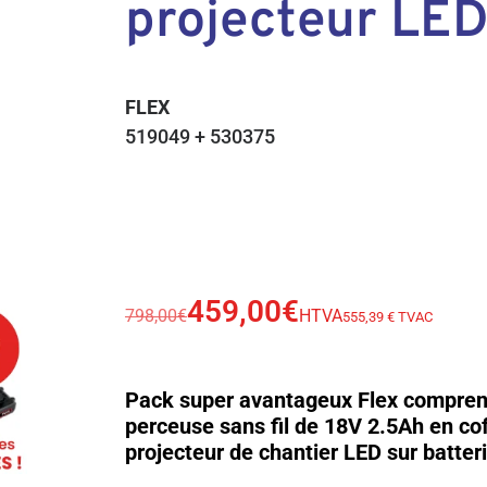
projecteur LE
FLEX
519049 + 530375
459,00
€
798,00
€
HTVA
555,39 € TVAC
Pack super avantageux Flex compren
perceuse sans fil de 18V 2.5Ah en cof
projecteur de chantier LED sur batter