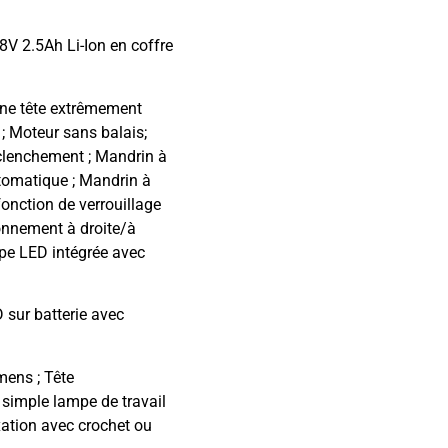
8V 2.5Ah Li-Ion en coffre
une tête extrêmement
; Moteur sans balais;
enclenchement ; Mandrin à
utomatique ; Mandrin à
fonction de verrouillage
ionnement à droite/à
pe LED intégrée avec
 sur batterie avec
mens ; Tête
 simple lampe de travail
xation avec crochet ou