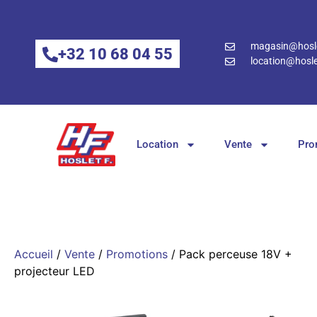
magasin@hosle
+32 10 68 04 55
location@hosle
Location
Vente
Pro
Accueil
/
Vente
/
Promotions
/ Pack perceuse 18V +
projecteur LED