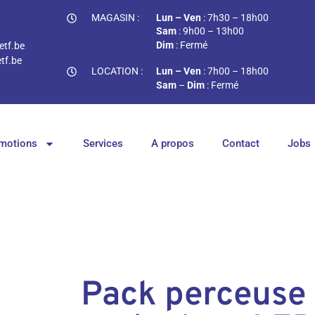
MAGASIN :
Lun – Ven
: 7h30 – 18h00
Sam
: 9h00 – 13h00
Dim
: Fermé
tf.be
tf.be
LOCATION :
Lun – Ven
: 7h00 – 18h00
Sam
–
Dim
: Fermé
motions
Services
A propos
Contact
Jobs
Pack perceuse 