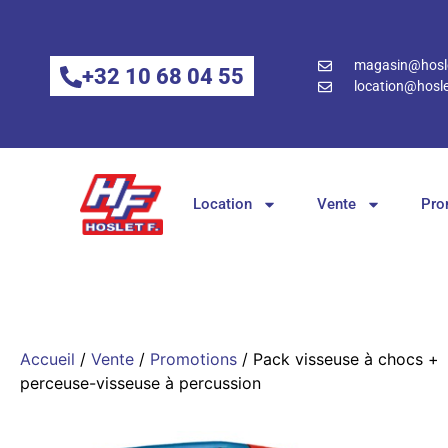
magasin@hosle
+32 10 68 04 55
location@hosle
Location
Vente
Pro
Accueil
/
Vente
/
Promotions
/ Pack visseuse à chocs +
perceuse-visseuse à percussion