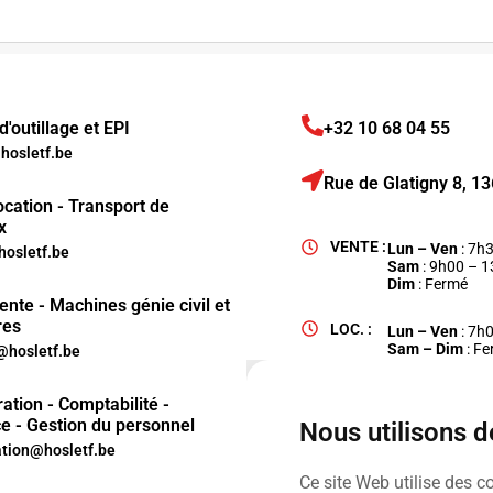
'outillage et EPI
+32 10 68 04 55
osletf.be
Rue de Glatigny 8, 
ocation - Transport de
x
VENTE :
Lun – Ven
: 7h
hosletf.be
Sam
: 9h00 – 
Dim
: Fermé
ente - Machines génie civil et
res
LOC. :
Lun – Ven
: 7h
Sam – Dim
: F
hosletf.be
ation - Comptabilité -
e - Gestion du personnel
Nous utilisons 
ation@hosletf.be
Ce site Web utilise des c