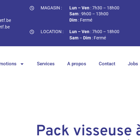
MAGASIN :
Lun – Ven
: 7h30 – 18h00
Sam
: 9h00 – 13h00
Dim
: Fermé
tf.be
tf.be
LOCATION :
Lun – Ven
: 7h00 – 18h00
Sam
–
Dim
: Fermé
motions
Services
A propos
Contact
Jobs
Pack visseuse 