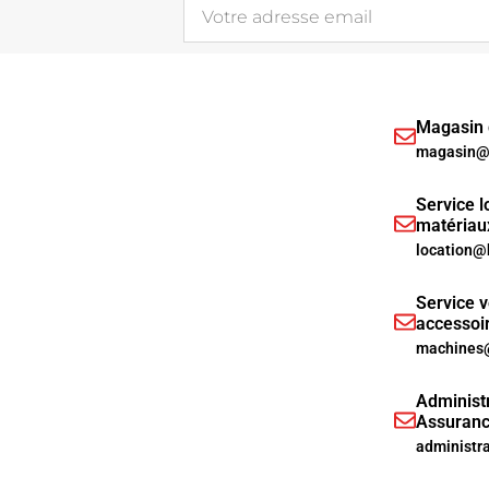
Magasin d
magasin@h
Service l
matériau
location@
Service v
accessoi
machines@
Administr
Assuranc
administr