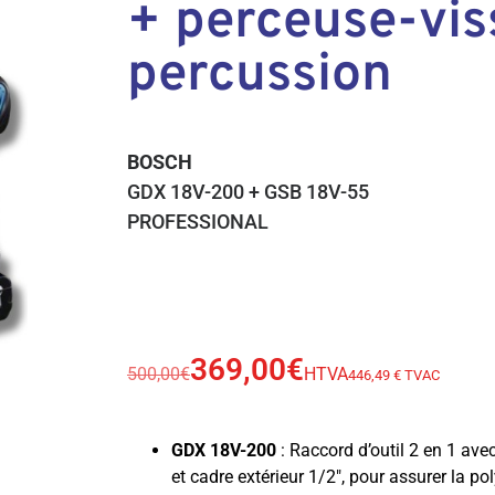
+ perceuse-vis
percussion
BOSCH
GDX 18V-200 + GSB 18V-55
PROFESSIONAL
369,00
€
500,00
€
HTVA
446,49 € TVAC
GDX 18V-200
:
Raccord d’outil 2 en 1 ave
et cadre extérieur 1/2″, pour assurer la p