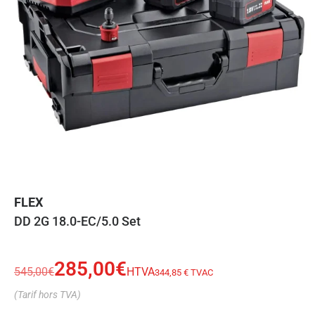
FLEX
DD 2G 18.0-EC/5.0 Set
285,00
€
545,00
€
HTVA
344,85 € TVAC
(Tarif hors TVA)