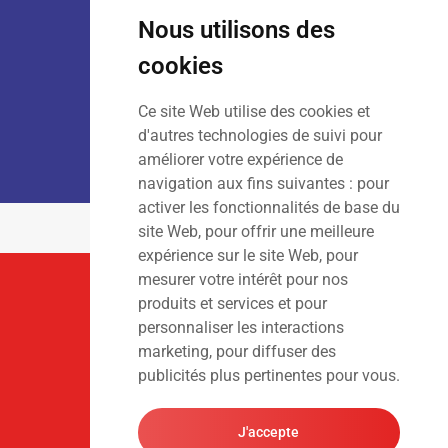
Lun – Ven
: 7h30 – 18h00
Sam
: 9h00 – 13h00
Nous utilisons des
Dim
: Fermé
cookies
Ce site Web utilise des cookies et
LOCATION :
Lun – Ven
: 7h00 – 18h00
d'autres technologies de suivi pour
Sam – Dim
: Fermé
améliorer votre expérience de
navigation aux fins suivantes :
pour
activer les fonctionnalités de base du
site Web
,
pour offrir une meilleure
expérience sur le site Web
,
pour
mesurer votre intérêt pour nos
Suivez-Nous
produits et services et pour
personnaliser les interactions
marketing
,
pour diffuser des
publicités plus pertinentes pour vous
.
J'accepte