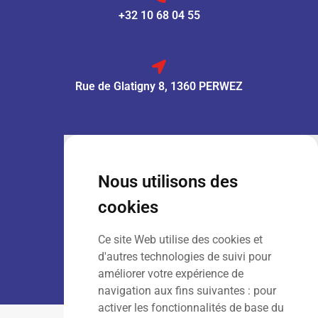
+32 10 68 04 55
Rue de Glatigny 8, 1360 PERWEZ
VENTE :
Lun – Ven
: 7h30 – 18h00
Sam
: 9h00 – 13h00
Nous utilisons des
Dim
: Fermé
cookies
Ce site Web utilise des cookies et
LOCATION :
Lun – Ven
: 7h00 – 18h00
d'autres technologies de suivi pour
Sam – Dim
: Fermé
améliorer votre expérience de
navigation aux fins suivantes :
pour
activer les fonctionnalités de base du