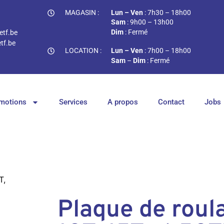
MAGASIN :
Lun – Ven
: 7h30 – 18h00
Sam
: 9h00 – 13h00
Dim
: Fermé
tf.be
tf.be
LOCATION :
Lun – Ven
: 7h00 – 18h00
Sam
–
Dim
: Fermé
motions
Services
A propos
Contact
Jobs
T,
Plaque de roula