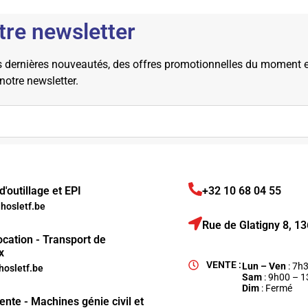
tre newsletter
dernières nouveautés, des offres promotionnelles du moment et 
 notre newsletter.
'outillage et EPI
+32 10 68 04 55
osletf.be
Rue de Glatigny 8, 
ocation - Transport de
x
VENTE :
Lun – Ven
: 7h
hosletf.be
Sam
: 9h00 – 
Dim
: Fermé
ente - Machines génie civil et