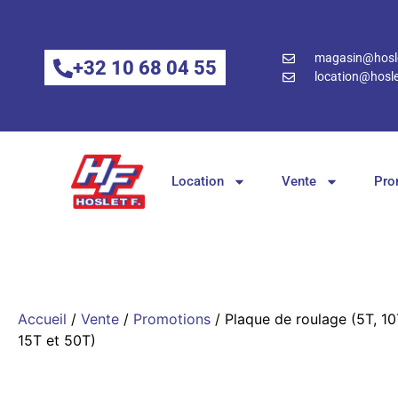
magasin@hosle
+32 10 68 04 55
location@hosle
Location
Vente
Pro
Accueil
/
Vente
/
Promotions
/ Plaque de roulage (5T, 10
15T et 50T)