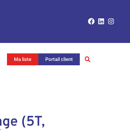
Ma liste
Portail client
ge (5T,