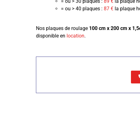
= ou > 30 plaques :
89 €
la plaque h
= ou > 40 plaques :
87 €
la plaque h
Nos plaques de roulage
100 cm x 200 cm x 1,
disponible en
location
.