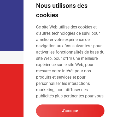
Sam
: 9h00 – 13h00
Nous utilisons des
Dim
: Fermé
cookies
Ce site Web utilise des cookies et
LOCATION :
Lun – Ven
: 7h00 – 18h00
d'autres technologies de suivi pour
Sam – Dim
: Fermé
améliorer votre expérience de
navigation aux fins suivantes :
pour
activer les fonctionnalités de base du
site Web
,
pour offrir une meilleure
expérience sur le site Web
,
pour
mesurer votre intérêt pour nos
Suivez-Nous
produits et services et pour
personnaliser les interactions
marketing
,
pour diffuser des
publicités plus pertinentes pour vous
.
J'accepte