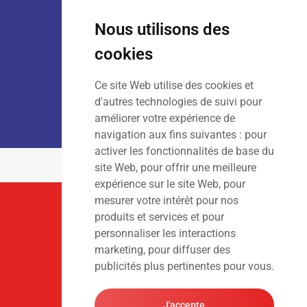
Lun – Ven
: 7h30 – 18h00
Sam
: 9h00 – 13h00
Nous utilisons des
Dim
: Fermé
cookies
Ce site Web utilise des cookies et
LOCATION :
Lun – Ven
: 7h00 – 18h00
d'autres technologies de suivi pour
Sam – Dim
: Fermé
améliorer votre expérience de
navigation aux fins suivantes :
pour
activer les fonctionnalités de base du
site Web
,
pour offrir une meilleure
expérience sur le site Web
,
pour
mesurer votre intérêt pour nos
Suivez-Nous
produits et services et pour
personnaliser les interactions
marketing
,
pour diffuser des
publicités plus pertinentes pour vous
.
J'accepte