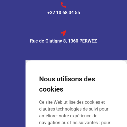
+32 10 68 04 55
Rue de Glatigny 8, 1360 PERWEZ
VENTE :
Lun – Ven
: 7h30 – 18h00
Sam
: 9h00 – 13h00
Nous utilisons des
Dim
: Fermé
cookies
Ce site Web utilise des cookies et
LOCATION :
Lun – Ven
: 7h00 – 18h00
d'autres technologies de suivi pour
Sam – Dim
: Fermé
améliorer votre expérience de
navigation aux fins suivantes :
pour