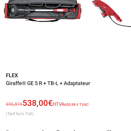
FLEX
Giraffe® GE 5 R + TB-L + Adaptateur
538,00
€
696,81
€
HTVA
650,98 € TVAC
(Tarif hors TVA)