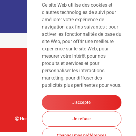
Ce site Web utilise des cookies et
LOCATION :
Lun – Ven
: 7h00 – 18h00
d'autres technologies de suivi pour
Sam – Dim
: Fermé
améliorer votre expérience de
navigation aux fins suivantes :
pour
activer les fonctionnalités de base du
site Web
,
pour offrir une meilleure
expérience sur le site Web
,
pour
mesurer votre intérêt pour nos
Suivez-Nous
produits et services et pour
personnaliser les interactions
marketing
,
pour diffuser des
publicités plus pertinentes pour vous
.
J'accepte
Ⓒ Hoslet Frédéric S.A. Tous droits réservés. Design par
Je refuse
Changer mes préférences