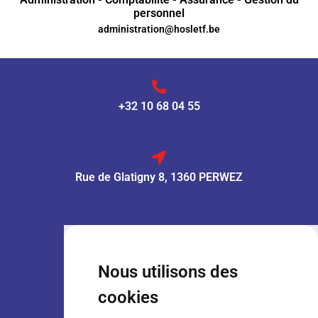
personnel
administration@hosletf.be
+32 10 68 04 55
Rue de Glatigny 8, 1360 PERWEZ
VENTE :
Lun – Ven
: 7h30 – 18h00
Sam
: 9h00 – 13h00
Nous utilisons des
Dim
: Fermé
cookies