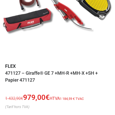
FLEX
471127
– Giraffe® GE 7
+MH-R +MH-X +SH +
Papier 471127
979,00
€
1 432,90
€
HTVA
1 184,59 € TVAC
(Tarif hors TVA)