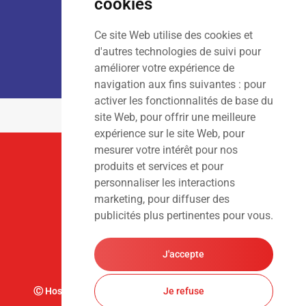
cookies
Ce site Web utilise des cookies et
LOCATION :
Lun – Ven
: 7h00 – 18h00
d'autres technologies de suivi pour
Sam – Dim
: Fermé
améliorer votre expérience de
navigation aux fins suivantes :
pour
activer les fonctionnalités de base du
site Web
,
pour offrir une meilleure
expérience sur le site Web
,
pour
mesurer votre intérêt pour nos
Suivez-Nous
produits et services et pour
personnaliser les interactions
marketing
,
pour diffuser des
publicités plus pertinentes pour vous
.
J'accepte
Ⓒ Hoslet Frédéric S.A. Tous droits réservés. Design par
Je refuse