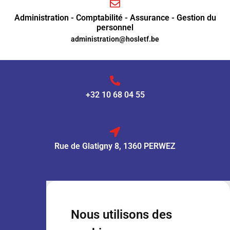
Administration - Comptabilité - Assurance - Gestion du
personnel
administration@hosletf.be
+32 10 68 04 55
Rue de Glatigny 8, 1360 PERWEZ
VENTE :
Lun – Ven
: 7h30 – 18h00
Sam
: 9h00 – 13h00
Nous utilisons des
Dim
: Fermé