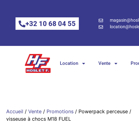
magasin@hosle
+32 10 68 04 55
location@hosle
Location
Vente
Pro
Accueil
/
Vente
/
Promotions
/ Powerpack perceuse /
visseuse à chocs M18 FUEL