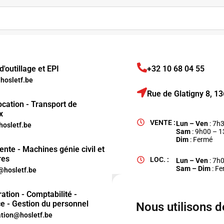
'outillage et EPI
+32 10 68 04 55
osletf.be
Rue de Glatigny 8, 
ocation - Transport de
x
VENTE :
Lun – Ven
: 7h
hosletf.be
Sam
: 9h00 – 
Dim
: Fermé
ente - Machines génie civil et
res
LOC. :
Lun – Ven
: 7h
Sam – Dim
: F
hosletf.be
ation - Comptabilité -
e - Gestion du personnel
Nous utilisons 
ation@hosletf.be