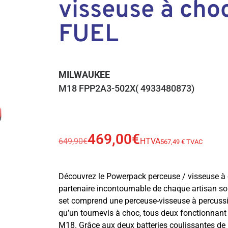
visseuse à cho
FUEL
MILWAUKEE
M18 FPP2A3-502X( 4933480873)
469,00
€
649,90
€
HTVA
567,49 € TVAC
Découvrez le Powerpack perceuse / visseuse à
partenaire incontournable de chaque artisan sou
set comprend une perceuse-visseuse à percussi
qu’un tournevis à choc, tous deux fonctionnant
M18. Grâce aux deux batteries coulissantes de 