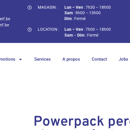
MAGASIN :
Lun – Ven
: 7h30 – 18h00
Sam
: 9h00 – 13h00
Dim
: Fermé
tf.be
tf.be
LOCATION :
Lun – Ven
: 7h00 – 18h00
Sam
–
Dim
: Fermé
motions
Services
A propos
Contact
Jobs
Powerpack per