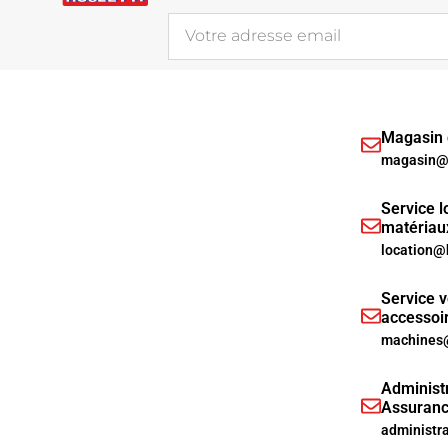
Magasin d
magasin@h
Service l
matériau
location@
Service v
accessoi
machines@
Administr
Assuranc
administr