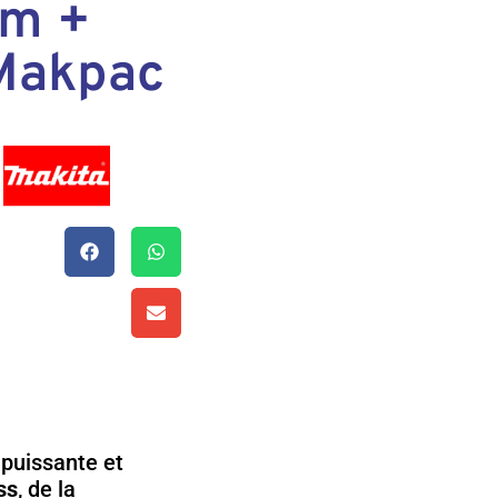
mm +
 Makpac
, puissante et
ss
, de la