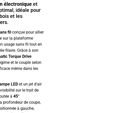
in électronique
et
ptimal, idéale pour
bois et les
ers.
ans fil
conçue pour allier
ne sur la plateforme
’un usage sans fil tout en
 filaire. Grâce à son
atic Torque Drive
égime et le couple selon
efficace même dans les
lampe LED
et un jet d’air
ibilité sur le trait de
 butée à
45°
la profondeur de coupe,
ositionnée à gauche,