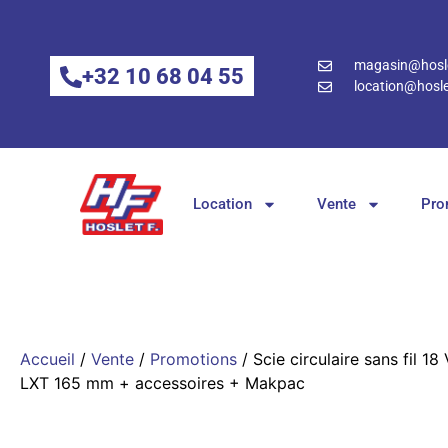
magasin@hosle
+32 10 68 04 55
location@hosle
Location
Vente
Pro
Accueil
/
Vente
/
Promotions
/ Scie circulaire sans fil 18 
LXT 165 mm + accessoires + Makpac