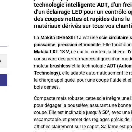
technologie intelligente ADT
, d’un
fre
d’un
éclairage LED
pour un contrôle o
des
coupes nettes et rapides
dans le 
matériaux dérivés sur tous vos chanti
La
Makita DHS680T1J
est une
scie circulaire s
puissance, précision et mobilité
. Elle fonction
Makita LXT 18 V
, ce qui lui confère la liberté d
conservant des performances dignes d’un modèle
moteur
brushless
et la technologie
ADT (Autom
Technology)
, elle adapte automatiquement le r
la charge appliquée, pour une coupe fluide et 
bois denses.
Compacte mais robuste, cette scie intègre une
pour dégager la poussière, assurant une bonne vis
coupe. Elle est inclinable jusqu’à
50°
, avec une
escamotable, et permet des réglages précis de 
affichés clairement sur le capot. Sa lame est p