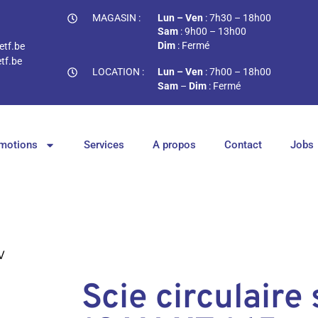
MAGASIN :
Lun – Ven
: 7h30 – 18h00
Sam
: 9h00 – 13h00
Dim
: Fermé
tf.be
tf.be
LOCATION :
Lun – Ven
: 7h00 – 18h00
Sam
–
Dim
: Fermé
motions
Services
A propos
Contact
Jobs
V
Scie circulaire 