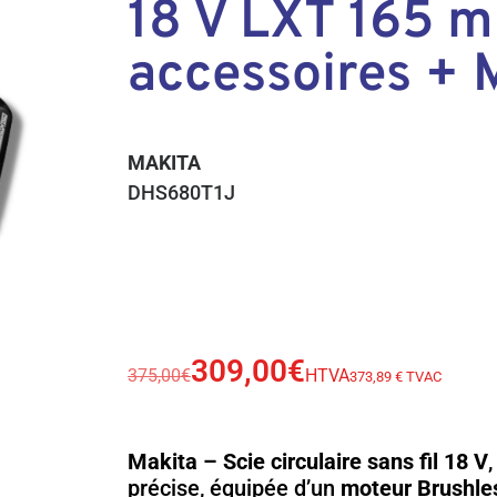
18 V LXT 165 
accessoires +
MAKITA
DHS680T1J
309,00
€
375,00
€
HTVA
373,89 € TVAC
Makita – Scie circulaire sans fil 18 V
précise, équipée d’un
moteur Brushle