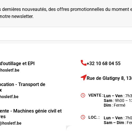
dernières nouveautés, des offres promotionnelles du moment et 
 notre newsletter.
'outillage et EPI
+32 10 68 04 55
osletf.be
Rue de Glatigny 8, 
ocation - Transport de
x
VENTE :
Lun – Ven
: 7h
hosletf.be
Sam
: 9h00 – 
Dim
: Fermé
ente - Machines génie civil et
res
LOC. :
Lun – Ven
: 7h
Sam – Dim
: F
hosletf.be