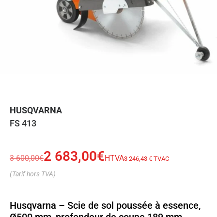
HUSQVARNA
FS 413
2 683,00
€
3 600,00
€
HTVA
3 246,43 € TVAC
(Tarif hors TVA)
Husqvarna – Scie de sol poussée à essence,