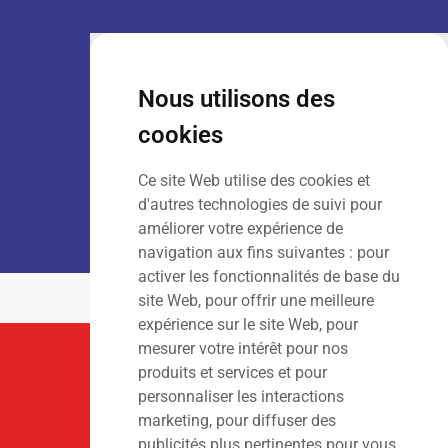
VENTE :
Lun – Ven
: 7h30 – 18h00
Sam
: 9h00 – 13h00
Nous utilisons des
Dim
: Fermé
cookies
Ce site Web utilise des cookies et
LOCATION :
Lun – Ven
: 7h00 – 18h00
d'autres technologies de suivi pour
Sam – Dim
: Fermé
améliorer votre expérience de
navigation aux fins suivantes :
pour
activer les fonctionnalités de base du
site Web
,
pour offrir une meilleure
expérience sur le site Web
,
pour
mesurer votre intérêt pour nos
Suivez-Nous
produits et services et pour
personnaliser les interactions
marketing
,
pour diffuser des
publicités plus pertinentes pour vous
.