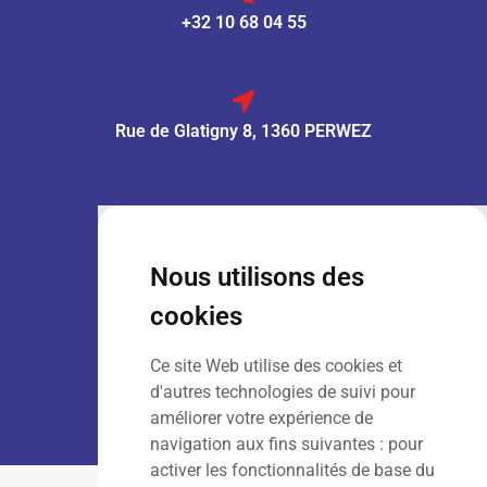
+32 10 68 04 55
Rue de Glatigny 8, 1360 PERWEZ
VENTE :
Lun – Ven
: 7h30 – 18h00
Sam
: 9h00 – 13h00
Nous utilisons des
Dim
: Fermé
cookies
Ce site Web utilise des cookies et
LOCATION :
Lun – Ven
: 7h00 – 18h00
d'autres technologies de suivi pour
Sam – Dim
: Fermé
améliorer votre expérience de
navigation aux fins suivantes :
pour
activer les fonctionnalités de base du