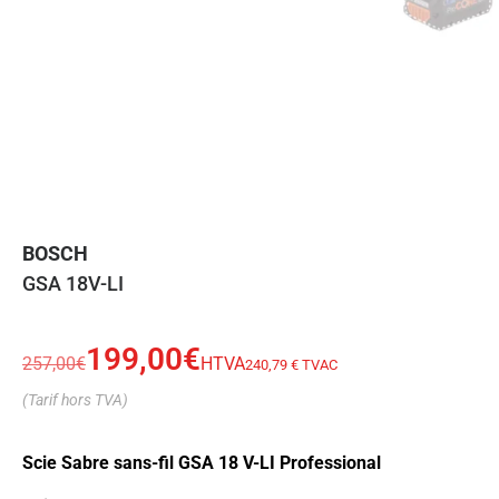
BOSCH
GSA 18V-LI
199,00
€
257,00
€
HTVA
240,79 € TVAC
(Tarif hors TVA)
Scie Sabre sans-fil GSA 18 V-LI Professional