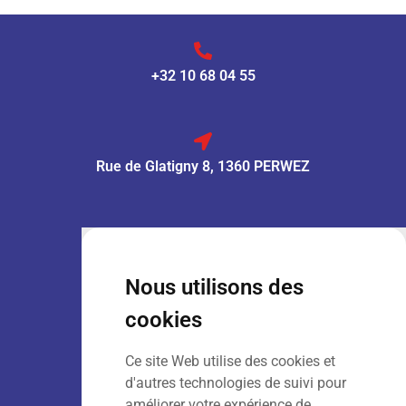
+32 10 68 04 55
Rue de Glatigny 8, 1360 PERWEZ
VENTE :
Lun – Ven
: 7h30 – 18h00
Sam
: 9h00 – 13h00
Nous utilisons des
Dim
: Fermé
cookies
Ce site Web utilise des cookies et
LOCATION :
Lun – Ven
: 7h00 – 18h00
d'autres technologies de suivi pour
Sam – Dim
: Fermé
améliorer votre expérience de