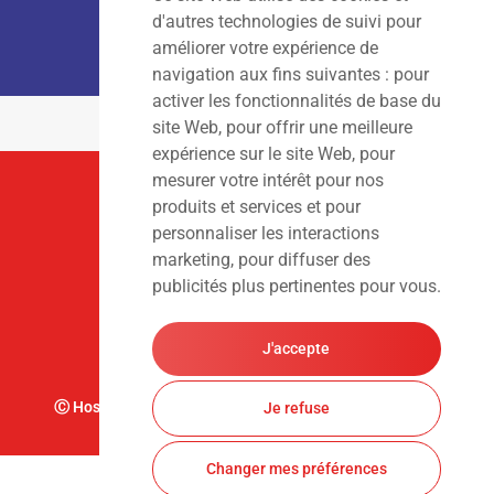
Lun – Ven
: 7h00 – 18h00
d'autres technologies de suivi pour
Sam – Dim
: Fermé
améliorer votre expérience de
navigation aux fins suivantes :
pour
activer les fonctionnalités de base du
site Web
,
pour offrir une meilleure
expérience sur le site Web
,
pour
mesurer votre intérêt pour nos
Suivez-Nous
produits et services et pour
personnaliser les interactions
marketing
,
pour diffuser des
publicités plus pertinentes pour vous
.
J'accepte
Ⓒ Hoslet Frédéric S.A. Tous droits réservés. Design par
Je refuse
Changer mes préférences