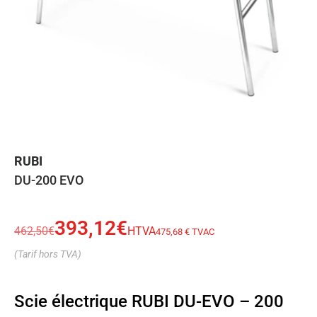
RUBI
DU-200 EVO
393,12
€
462,50
€
HTVA
475,68 € TVAC
(Tarif hors TVA)
Scie électrique RUBI DU-EVO – 200