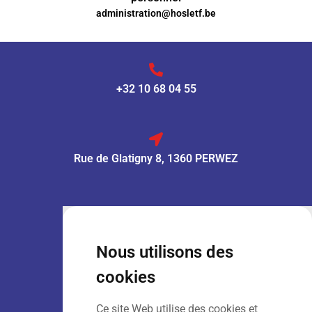
administration@hosletf.be
+32 10 68 04 55
Rue de Glatigny 8, 1360 PERWEZ
VENTE :
Lun – Ven
: 7h30 – 18h00
Sam
: 9h00 – 13h00
Nous utilisons des
Dim
: Fermé
cookies
Ce site Web utilise des cookies et
LOCATION :