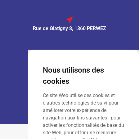
Rue de Glatigny 8, 1360 PERWEZ
VENTE :
Lun – Ven
: 7h30 – 18h00
Sam
: 9h00 – 13h00
Nous utilisons des
Dim
: Fermé
cookies
Ce site Web utilise des cookies et
LOCATION :
Lun – Ven
: 7h00 – 18h00
d'autres technologies de suivi pour
Sam – Dim
: Fermé
améliorer votre expérience de
navigation aux fins suivantes :
pour
activer les fonctionnalités de base du
site Web
,
pour offrir une meilleure