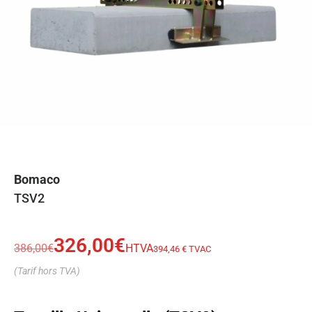
Bomaco
TSV2
326,00
€
386,00
€
HTVA
394,46 € TVAC
(Tarif hors TVA)