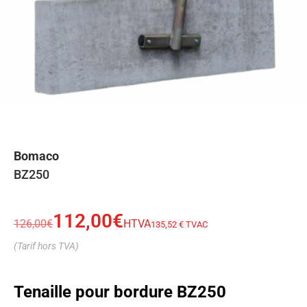
Bomaco
BZ250
112,00
€
126,00
€
HTVA
135,52 € TVAC
(Tarif hors TVA)
Tenaille pour bordure BZ250