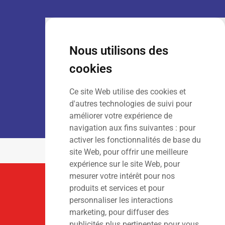
VENTE :
Lun – Ven
: 7h30 – 18h00
Sam
: 9h00 – 13h00
Nous utilisons des
Dim
: Fermé
cookies
Ce site Web utilise des cookies et
LOCATION :
Lun – Ven
: 7h00 – 18h00
d'autres technologies de suivi pour
Sam – Dim
: Fermé
améliorer votre expérience de
navigation aux fins suivantes :
pour
activer les fonctionnalités de base du
site Web
,
pour offrir une meilleure
expérience sur le site Web
,
pour
mesurer votre intérêt pour nos
Suivez-Nous
produits et services et pour
personnaliser les interactions
marketing
,
pour diffuser des
publicités plus pertinentes pour vous
.